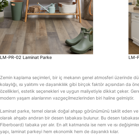
LM-PR-02 Laminat Parke
LM-P
Zemin kaplama seçimleri, bir iç mekanın genel atmosferi üzerinde dü
kolaylığı, ısı yalıtımı ve dayanıklılık gibi birçok faktör açısından da 
özellikleri, estetik seçenekleri ve uygun maliyetiyle dikkat çeker. G
modern yaşam alanlarının vazgeçilmezlerinden biri haline gelmiştir.
Laminat parke, temel olarak doğal ahşap görünümünü taklit eden ve a
olarak ahşabı andıran bir desen tabakası bulunur. Bu desen tabakas
Fiberboard) tabaka yer alır. En alt katmanda ise nem ve ısı değişimle
yapı, laminat parkeyi hem ekonomik hem de dayanıklı kılar.