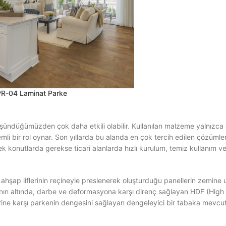
R-04 Laminat Parke
şündüğümüzden çok daha etkili olabilir. Kullanılan malzeme yalnızca 
önemli bir rol oynar. Son yıllarda bu alanda en çok tercih edilen çözümle
erek konutlarda gerekse ticari alanlarda hızlı kurulum, temiz kullanım
hşap liflerinin reçineyle preslenerek oluşturduğu panellerin zemine 
ının altında, darbe ve deformasyona karşı direnç sağlayan HDF (Hig
rine karşı parkenin dengesini sağlayan dengeleyici bir tabaka mevcutt