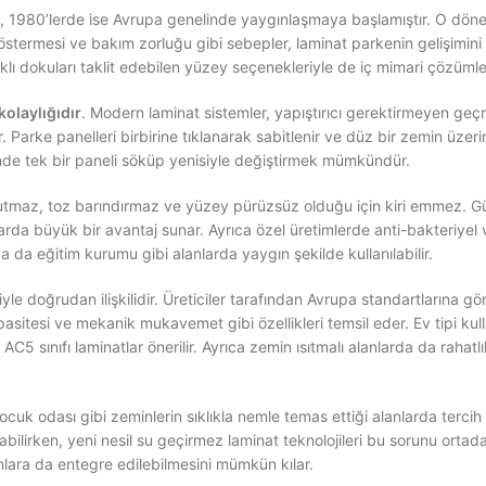
rilmiş, 1980’lerde ise Avrupa genelinde yaygınlaşmaya başlamıştır. O d
göstermesi ve bakım zorluğu gibi sebepler, laminat parkenin gelişimini
lı dokuları taklit edebilen yüzey seçenekleriyle de iç mimari çözümleri
olaylığıdır
. Modern laminat sistemler, yapıştırıcı gerektirmeyen geçme
ur. Parke panelleri birbirine tıklanarak sabitlenir ve düz bir zemin üzer
nde tek bir paneli söküp yenisiyle değiştirmek mümkündür.
utmaz, toz barındırmaz ve yüzey pürüzsüz olduğu için kiri emmez. Günlü
nlarda büyük bir avantaj sunar. Ayrıca özel üretimlerde anti-bakteriyel
a da eğitim kurumu gibi alanlarda yaygın şekilde kullanılabilir.
siyle doğrudan ilişkilidir. Üreticiler tarafından Avrupa standartlarına 
pasitesi ve mekanik mukavemet gibi özellikleri temsil eder. Ev tipi kull
5 sınıfı laminatlar önerilir. Ayrıca zemin ısıtmalı alanlarda da rahatlı
çocuk odası gibi zeminlerin sıklıkla nemle temas ettiği alanlarda terc
irken, yeni nesil su geçirmez laminat teknolojileri bu sorunu ortadan k
anlara da entegre edilebilmesini mümkün kılar.