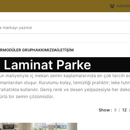
HAKKIM
ER
MODÜLER GRUP
HAKKIMIZDA
İLETIŞIM
Laminat Parke
gun maliyetiyle iç mekan zemin kaplamalarında en çok tercih 
anlardan oluşur. Kurulumu kolay, temizliği pratiktir; leke tu
rahatlıkla kullanılır. Geniş renk ve desen yelpazesiyle her dek
mürlü bir zemin çözümüdür.
Show
9
12