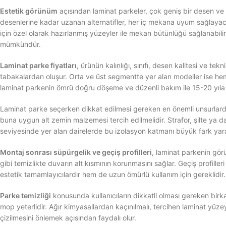
Estetik görünüm
açısından laminat parkeler, çok geniş bir desen ve 
desenlerine kadar uzanan alternatifler, her iç mekana uyum sağlayacak
için özel olarak hazırlanmış yüzeyler ile mekan bütünlüğü sağlanabil
mümkündür.
Laminat parke fiyatları
, ürünün kalınlığı, sınıfı, desen kalitesi ve tek
tabakalardan oluşur. Orta ve üst segmentte yer alan modeller ise hem 
laminat parkenin ömrü doğru döşeme ve düzenli bakım ile 15-20 yıla 
Laminat parke seçerken dikkat edilmesi gereken en önemli unsurlard
buna uygun alt zemin malzemesi tercih edilmelidir. Strafor, şilte ya da
seviyesinde yer alan dairelerde bu izolasyon katmanı büyük fark yara
Montaj sonrası süpürgelik ve geçiş profilleri
, laminat parkenin gör
gibi temizlikte duvarın alt kısmının korunmasını sağlar. Geçiş profiller
estetik tamamlayıcılardır hem de uzun ömürlü kullanım için gereklidir.
Parke temizliği
konusunda kullanıcıların dikkatli olması gereken birka
mop yeterlidir. Ağır kimyasallardan kaçınılmalı, tercihen laminat yüzey
çizilmesini önlemek açısından faydalı olur.