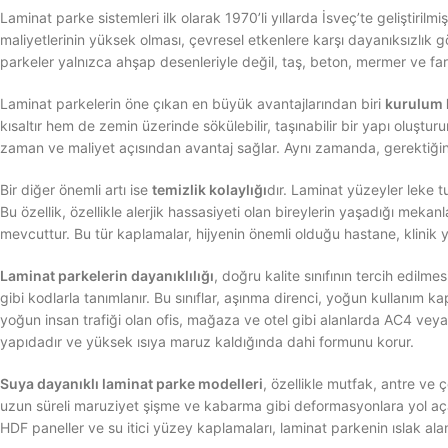
Laminat parke sistemleri ilk olarak 1970’li yıllarda İsveç’te gelişti
maliyetlerinin yüksek olması, çevresel etkenlere karşı dayanıksızlık 
parkeler yalnızca ahşap desenleriyle değil, taş, beton, mermer ve fark
Laminat parkelerin öne çıkan en büyük avantajlarından biri
kurulum k
kısaltır hem de zemin üzerinde sökülebilir, taşınabilir bir yapı oluştur
zaman ve maliyet açısından avantaj sağlar. Aynı zamanda, gerektiği
Bir diğer önemli artı ise
temizlik kolaylığı
dır. Laminat yüzeyler leke t
Bu özellik, özellikle alerjik hassasiyeti olan bireylerin yaşadığı meka
mevcuttur. Bu tür kaplamalar, hijyenin önemli olduğu hastane, klinik y
Laminat parkelerin dayanıklılığı
, doğru kalite sınıfının tercih edilme
gibi kodlarla tanımlanır. Bu sınıflar, aşınma direnci, yoğun kullanım ka
yoğun insan trafiği olan ofis, mağaza ve otel gibi alanlarda AC4 veya AC
yapıdadır ve yüksek ısıya maruz kaldığında dahi formunu korur.
Suya dayanıklı laminat parke modelleri
, özellikle mutfak, antre ve 
uzun süreli maruziyet şişme ve kabarma gibi deformasyonlara yol açabil
HDF paneller ve su itici yüzey kaplamaları, laminat parkenin ıslak al