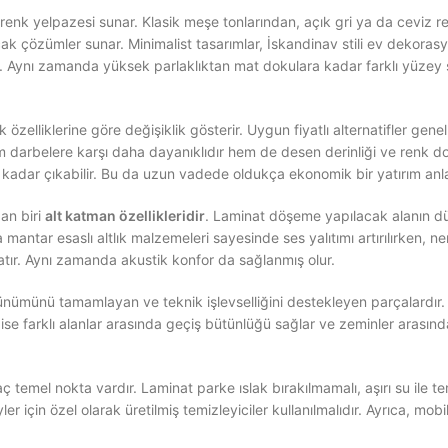
renk yelpazesi sunar. Klasik meşe tonlarından, açık gri ya da ceviz r
 çözümler sunar. Minimalist tasarımlar, İskandinav stili ev dekorasyo
ir. Aynı zamanda yüksek parlaklıktan mat dokulara kadar farklı yüzey
nik özelliklerine göre değişiklik gösterir. Uygun fiyatlı alternatifler ge
darbelere karşı daha dayanıklıdır hem de desen derinliği ve renk doyg
kadar çıkabilir. Bu da uzun vadede oldukça ekonomik bir yatırım anla
an biri
alt katman özellikleridir
. Laminat döşeme yapılacak alanın dü
 mantar esaslı altlık malzemeleri sayesinde ses yalıtımı artırılırken, n
tır. Aynı zamanda akustik konfor da sağlanmış olur.
ünümünü tamamlayan ve teknik işlevselliğini destekleyen parçalardır
i ise farklı alanlar arasında geçiş bütünlüğü sağlar ve zeminler arasınd
ç temel nokta vardır. Laminat parke ıslak bırakılmamalı, aşırı su ile t
ler için özel olarak üretilmiş temizleyiciler kullanılmalıdır. Ayrıca, m