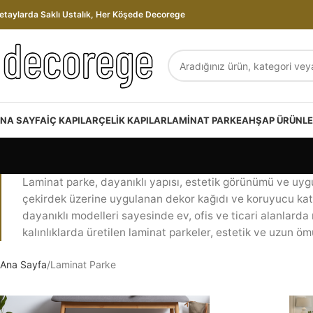
etaylarda Saklı Ustalık, Her Köşede Decorege
NA SAYFA
İÇ KAPILAR
ÇELIK KAPILAR
LAMINAT PARKE
AHŞAP ÜRÜNL
Laminat parke, dayanıklı yapısı, estetik görünümü ve uy
çekirdek üzerine uygulanan dekor kağıdı ve koruyucu katm
dayanıklı modelleri sayesinde ev, ofis ve ticari alanlarda 
kalınlıklarda üretilen laminat parkeler, estetik ve uzun ö
Ana Sayfa
Laminat Parke