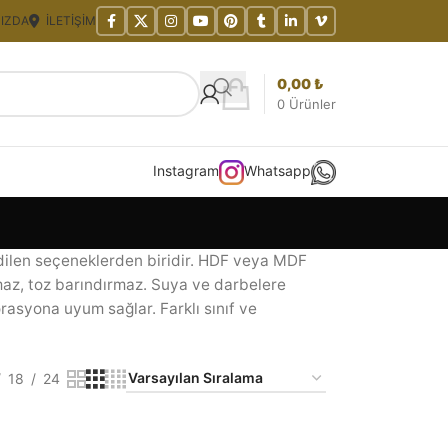
IZDA
İLETIŞIM
0,00
₺
0
Ürünler
Instagram
Whatsapp
edilen seçeneklerden biridir. HDF veya MDF
tmaz, toz barındırmaz. Suya ve darbelere
orasyona uyum sağlar. Farklı sınıf ve
18
24