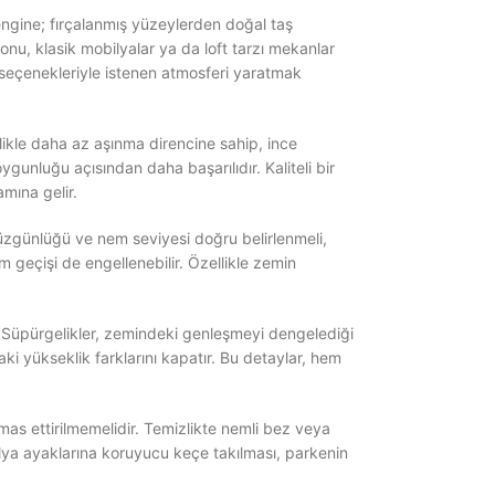
engine; fırçalanmış yüzeylerden doğal taş
nu, klasik mobilyalar ya da loft tarzı mekanlar
 seçenekleriyle istenen atmosferi yaratmak
nellikle daha az aşınma direncine sahip, ince
unluğu açısından daha başarılıdır. Kaliteli bir
mına gelir.
zgünlüğü ve nem seviyesi doğru belirlenmeli,
em geçişi de engellenebilir. Özellikle zemin
. Süpürgelikler, zemindeki genleşmeyi dengelediği
aki yükseklik farklarını kapatır. Bu detaylar, hem
emas ettirilmemelidir. Temizlikte nemli bez veya
obilya ayaklarına koruyucu keçe takılması, parkenin