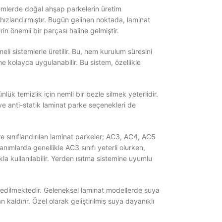
önemlerde doğal ahşap parkelerin üretim
 hızlandırmıştır. Bugün gelinen noktada, laminat
n önemli bir parçası haline gelmiştir.
li sistemlerle üretilir. Bu, hem kurulum süresini
ine kolayca uygulanabilir. Bu sistem, özellikle
k temizlik için nemli bir bezle silmek yeterlidir.
 ve anti-statik laminat parke seçenekleri de
göre sınıflandırılan laminat parkeler; AC3, AC4, AC5
anımlarda genellikle AC3 sınıfı yeterli olurken,
kla kullanılabilir. Yerden ısıtma sistemine uyumlu
ih edilmektedir. Geleneksel laminat modellerde suya
aldırır. Özel olarak geliştirilmiş suya dayanıklı