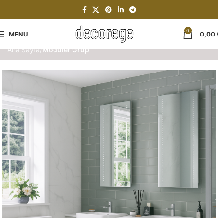
0
MENU
0,00
Ana Sayfa
Modüler Grup